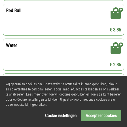
Red Bull
€ 3.35
Water
€ 2.35
Fernandes Super Pineapple
Wij gebruiken cookies om u deze website optimaal te kunnen gebruiken, inhoud
en advertenties te personaliseren, social media-functies te bieden en ons verkeer
te analyseren. Lees meer over hoe wij cookies gebruiken en hoe u ze kunt beheren
€ 2.35
door op Cookie instellingen te klikken. U gaat akkoord met onze cookies als u
deze website blijft gebruiken.
Fernandes Cherry Bouquet
Cookie instellingen
Accepteer cookies