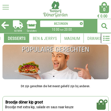
0
€
0.00
BEZORGEN
10:00
20:00
tot
60 MIN
Gesloten
N
DESSERTS
BEN & JERRYS
MAGNUM
DRANKEN
POPULAIRE GERECHTEN
Dit zijn gerechten die het meest geliefd zijn bij anderen.
Broodje döner kip groot
Broodje met extra kip, salade en saus naar keuze