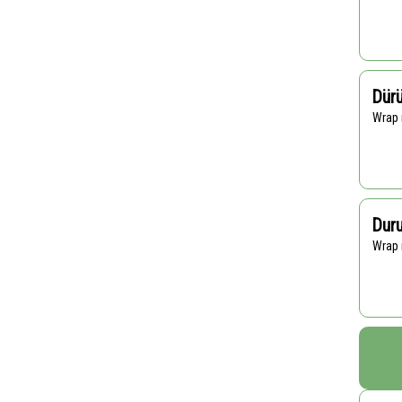
Dür
Wrap
Duru
Wrap