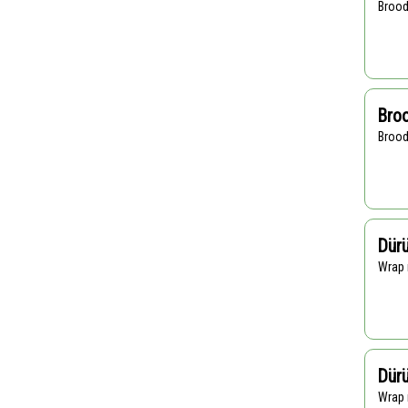
Broo
Broo
Broo
Dürü
Wra
Dür
Wrap