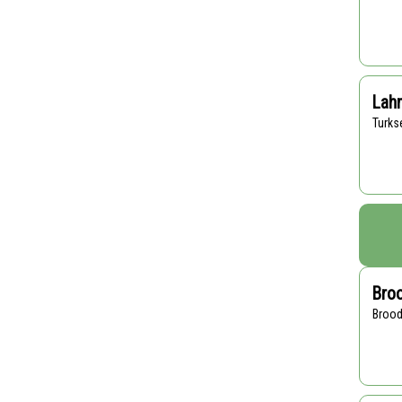
Lah
Turk
Broo
Broo