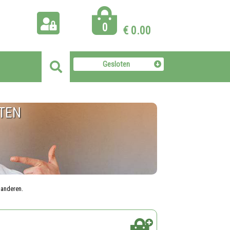
0
€
0.00
Gesloten
TEN
j anderen.