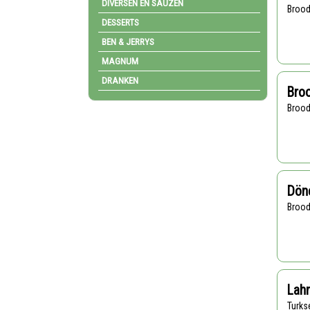
DIVERSEN EN SAUZEN
Broo
DESSERTS
BEN & JERRYS
MAGNUM
DRANKEN
Broo
Broo
Dön
Broo
Lah
Turk